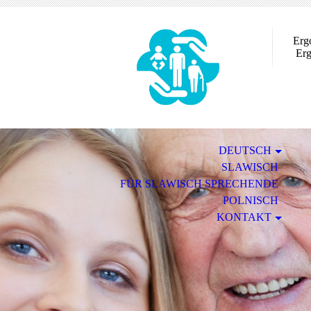
Ergo
Ergo
DEUTSCH
SLAWISCH
FÜR SLAWISCH SPRECHENDE
POLNISCH
KONTAKT